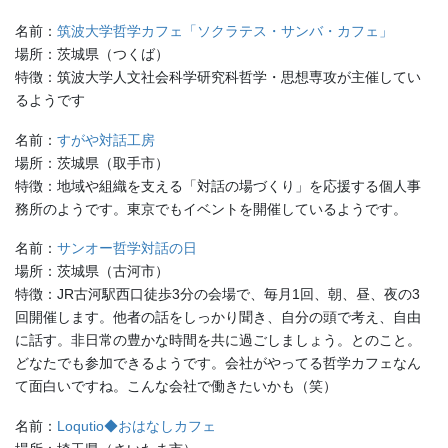
名前：
筑波大学哲学カフェ「ソクラテス・サンバ・カフェ」
場所：茨城県（つくば）
特徴：筑波大学人文社会科学研究科哲学・思想専攻が主催してい
るようです
名前：
すがや対話工房
場所：茨城県（取手市）
特徴：地域や組織を支える「対話の場づくり」を応援する個人事
務所のようです。東京でもイベントを開催しているようです。
名前：
サンオー哲学対話の日
場所：茨城県（古河市）
特徴：
JR
古河駅西口徒歩
3
分の会場で、毎月
1
回、朝、昼、夜の
3
回開催します。他者の話をしっかり聞き、自分の頭で考え、
自由
に話す。非日常の豊かな時間を共に過ごしましょう。とのこと。
どなたでも参加できるようです。会社がやってる哲学カフェなん
て面白いですね。こんな会社で働きたいかも（笑）
名前：
Loqutio◆おはなしカフェ