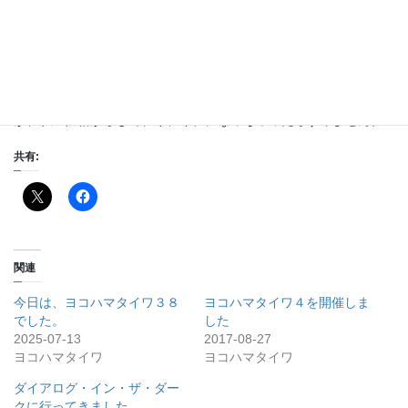
つ、新しいことも書いていこうと思います。
あと、私が横浜で少し開催していたヨコハマタイワという哲学カ
フェを再開しようと思います。
前よりも、もう少し、力を抜いて、のんびりできたらいいな、と
思っています。
が、私の性格からして、ギチギチになっちゃったらすみません。
共有:
関連
今日は、ヨコハマタイワ３８
ヨコハマタイワ４を開催しま
でした。
した
2025-07-13
2017-08-27
ヨコハマタイワ
ヨコハマタイワ
ダイアログ・イン・ザ・ダー
クに行ってきました