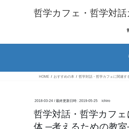
コ
ナ
ン
ビ
哲学カフェ・哲学対話
テ
ゲ
ン
ー
ツ
シ
へ
ョ
ス
ン
キ
に
ッ
移
プ
動
HOME
おすすめの本
哲学対話・哲学カフェに関連す
2018-03-24
/ 最終更新日時 :
2019-05-25
ichiro
哲学対話・哲学カフェ
体 ─考えるための教室