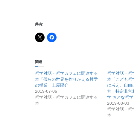
共有:
関連
哲学対話・哲学カフェに関連する
哲学対話・哲
本「僕らの世界を作りかえる哲学
本「こども哲
の授業」土屋陽介
に考え、自由
2019-07-06
方」特定非営
哲学対話・哲学カフェに関連する
学 おとな哲学
本
2019-08-03
哲学対話・哲
本